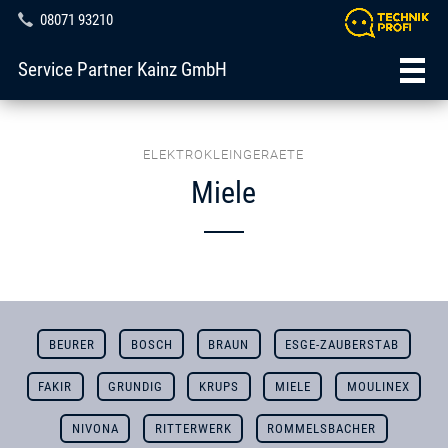
08071 93210
Service Partner Kainz GmbH
ELEKTROKLEINGERAETE
Miele
BEURER
BOSCH
BRAUN
ESGE-ZAUBERSTAB
FAKIR
GRUNDIG
KRUPS
MIELE
MOULINEX
NIVONA
RITTERWERK
ROMMELSBACHER