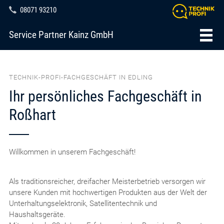
08071 93210
Service Partner Kainz GmbH
TECHNIK-PROFI-FACHGESCHÄFT IN EDLING
Ihr persönliches Fachgeschäft in
Roßhart
Willkommen in unserem Fachgeschäft!
Als traditionsreicher, dreifacher Meisterbetrieb versorgen wir
unsere Kunden mit hochwertigen Produkten aus der Welt der
Unterhaltungselektronik, Satellitentechnik und
Haushaltsgeräte.