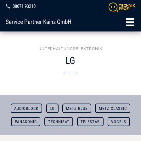
08071 93210
Service Partner Kainz GmbH
UNTERHALTUNGSELEKTRONIK
LG
AUDIOBLOCK
LG
METZ BLUE
METZ CLASSIC
PANASONIC
TECHNISAT
TELESTAR
VOGELS